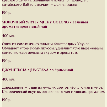
красного финика, женьшеня и изюма. В переводе с
китайского BaBao означает – долгая жизнь.
190 р.
МОЛОЧНЫЙ УЛУН / MILKY OOLONG / зелёный
ароматизированный чай
400 мл.
Один из самых изысканных и благородных Улунов.
Обладает утонченным вкусом, удивляет ярко выраженным
сливочно-карамельным вкусом и ароматом.
190 р.
ДЖУНГПАНА / JUNGPANA / чёрный чай
400 мл.
Дарджилинг – один из лучших сортов чёрного чая в мире.
Классический вкус высокогорного чая с тонким ароматом.
190 р.