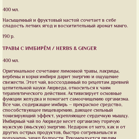
400 мл.
Насыщенный и фруктовый настой сочетает в себе
сладость летних ягод и восхитительный аромат манго.
190 р.
ТРАВЫ С ИМБИРЁМ / HERBS & GINGER
400 мл.
Оригинальное сочетание лимонной травы, лакрицы,
вербены и корня имбиря дарит энергию и ощущение
свежести. Этот чай, воссозданный по рецептам древней
целительной науки Аюрведа, относиться к чаям
терапевтического действия. Активизирует основные
функции желудка и помогает самоочищению организма.
Все чаи, содержащие имбирь – прекрасное средство,
способствующее пищеварению, дающее сильный
тонизирующий эффект, укрепляющее сердечную мышцу.
Имбирный чай по Аюрведе несет организму горячую
мужскую (яньскую) энергию. Недаром от него, как и от
других острых продуктов, быстро согреваешься и
получаешь заряд бодрости. Рекомендуется людям,