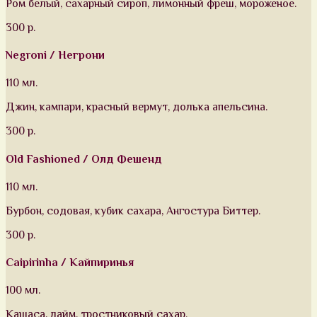
Ром белый, сахарный сироп, лимонный фреш, мороженое.
300 р.
Negroni / Негрони
110 мл.
Джин, кампари, красный вермут, долька апельсина.
300 р.
Old Fashioned / Олд Фешенд
110 мл.
Бурбон, содовая, кубик сахара, Ангостура Биттер.
300 р.
Caipirinha / Кайпиринья
100 мл.
Кашаса, лайм, тростниковый сахар.