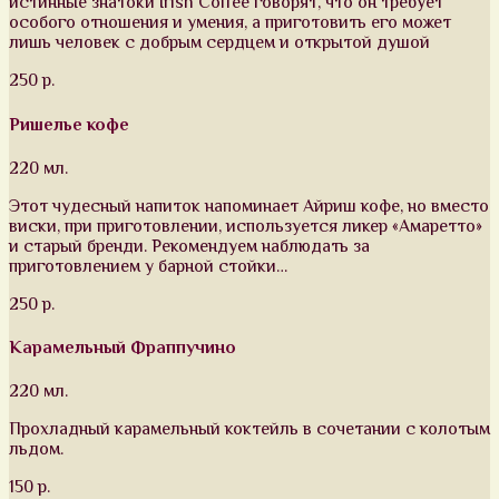
истинные знатоки Irish Coffee говорят, что он требует
особого отношения и умения, а приготовить его может
лишь человек с добрым сердцем и открытой душой
250 р.
Ришелье кофе
220 мл.
Этот чудесный напиток напоминает Айриш кофе, но вместо
виски, при приготовлении, используется ликер «Амаретто»
и старый бренди. Рекомендуем наблюдать за
приготовлением у барной стойки…
250 р.
Карамельный Фраппучино
220 мл.
Прохладный карамельный коктейль в сочетании с колотым
льдом.
150 р.